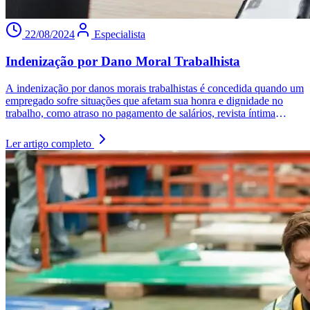
22/08/2024
Especialista
Indenização por Dano Moral Trabalhista
A indenização por danos morais trabalhistas é concedida quando um
empregado sofre situações que afetam sua honra e dignidade no
trabalho, como atraso no pagamento de salários, revista íntima
abusiva ou acidente de trabalho. Garantida pela Constituição Federal
e pela CLT, a indenização visa compensar o sofrimento e a violação
Ler artigo completo
dos direitos do trabalhador.