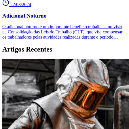
22/08/2024
Adicional Noturno
O adicional noturno é um importante benefício trabalhista previsto
na Consolidação das Leis do Trabalho (CLT), que visa compensar
os trabalhadores pelas atividades realizadas durante o período
noturno, geralmente entre 22h e 5h. Este benefício, introduzido em
1943, garante um acréscimo de até 20% no valor da hora trabalhada
Artigos Recentes
para a maioria das atividades urbanas, podendo chegar a 25% para
atividades rurais.