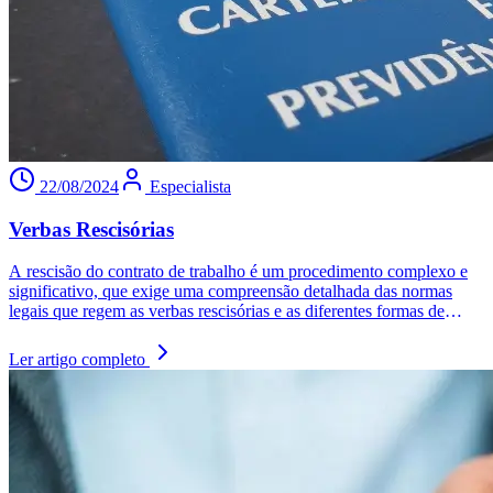
22/08/2024
Especialista
Verbas Rescisórias
A rescisão do contrato de trabalho é um procedimento complexo e
significativo, que exige uma compreensão detalhada das normas
legais que regem as verbas rescisórias e as diferentes formas de
término do contrato. Este processo envolve o cálculo de valores
devidos ao trabalhador, que variam conforme o tipo de demissão e o
Ler artigo completo
tempo de serviço. A Reforma Trabalhista de 2017 trouxe mudanças
importantes, simplificando procedimentos e estabelecendo prazos
específicos para o pagamento das verbas.