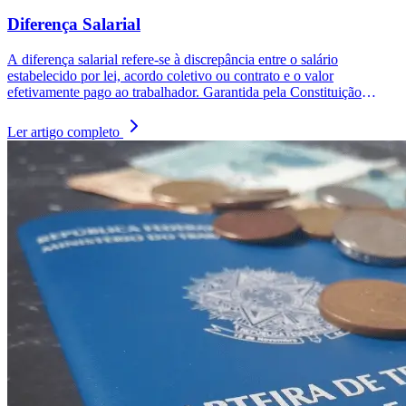
Diferença Salarial
A diferença salarial refere-se à discrepância entre o salário
estabelecido por lei, acordo coletivo ou contrato e o valor
efetivamente pago ao trabalhador. Garantida pela Constituição
Federal e pela CLT, essa diferença pode ocorrer devido a erros
administrativos ou práticas irregulares. Suas consequências incluem
Ler artigo completo
impactos financeiros e previdenciários para o trabalhador, como a
redução da renda e possíveis efeitos na aposentadoria, além de
potenciais ações judiciais para o empregador.