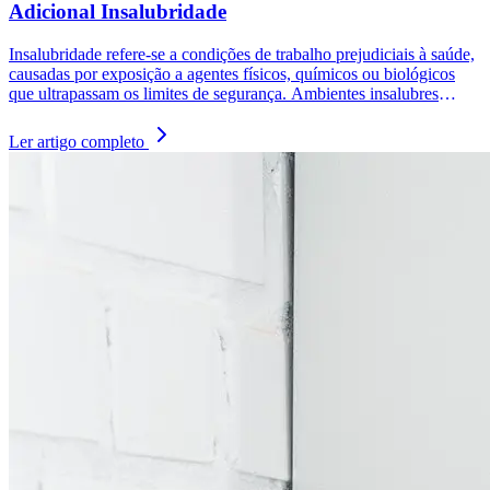
Adicional Insalubridade
Insalubridade refere-se a condições de trabalho prejudiciais à saúde,
causadas por exposição a agentes físicos, químicos ou biológicos
que ultrapassam os limites de segurança. Ambientes insalubres
incluem aqueles com produtos químicos tóxicos, calor excessivo,
radiações, e ruído elevado, representando riscos que a legislação
Ler artigo completo
brasileira busca mitigar com medidas protetivas para os
trabalhadores.