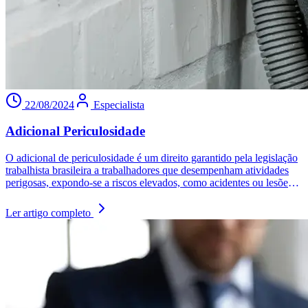
22/08/2024
Especialista
Adicional Periculosidade
O adicional de periculosidade é um direito garantido pela legislação
trabalhista brasileira a trabalhadores que desempenham atividades
perigosas, expondo-se a riscos elevados, como acidentes ou lesões
graves. Previsto na Constituição e regulamentado pela CLT e pela
NR-16, esse adicional corresponde a 30% do salário-base e é devido
Ler artigo completo
a profissionais que lidam com substâncias inflamáveis, energia
elétrica, ou em situações de segurança pessoal ou patrimonial.
Profissões como eletricistas, bombeiros, vigilantes e frentistas estão
entre as que têm direito a esse benefício.