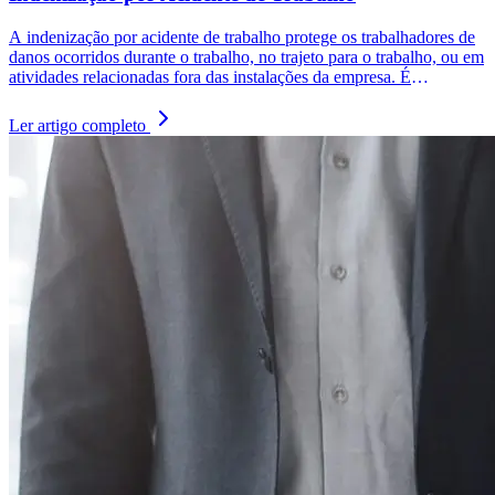
A indenização por acidente de trabalho protege os trabalhadores de
danos ocorridos durante o trabalho, no trajeto para o trabalho, ou em
atividades relacionadas fora das instalações da empresa. É
regulamentada pela Constituição Federal (Art. 7º, inciso XXVIII),
pela CLT e pela Lei nº 8.213/1991. Os direitos incluem afastamento
Ler artigo completo
remunerado, indenizações por danos morais e materiais, e cobertura
médica. Medidas preventivas, como treinamento, uso de EPIs e
manutenção adequada, são essenciais para minimizar riscos e
garantir a segurança no ambiente de trabalho.