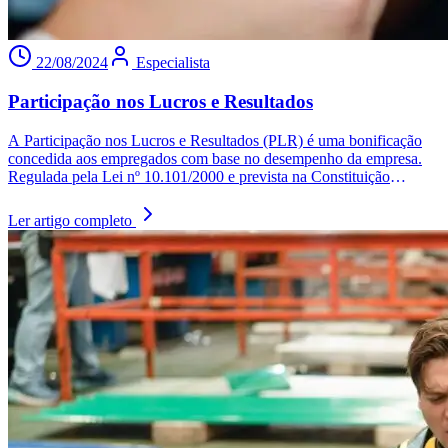
22/08/2024
Especialista
Participação nos Lucros e Resultados
A Participação nos Lucros e Resultados (PLR) é uma bonificação
concedida aos empregados com base no desempenho da empresa.
Regulada pela Lei nº 10.101/2000 e prevista na Constituição
Federal, a PLR deve ser negociada com o sindicato e definida por
acordo coletivo. Diferente do salário, a PLR não tem natureza
Ler artigo completo
salarial e não está sujeita a encargos trabalhistas ou previdenciários.
Ela visa motivar os funcionários e alinhar seus interesses aos
objetivos da empresa, oferecendo um acréscimo significativo na
remuneração anual.