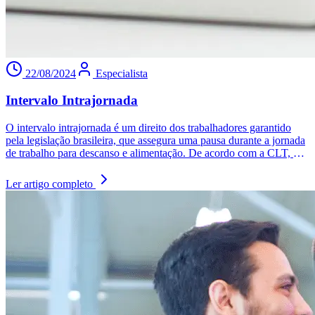
22/08/2024
Especialista
Intervalo Intrajornada
O intervalo intrajornada é um direito dos trabalhadores garantido
pela legislação brasileira, que assegura uma pausa durante a jornada
de trabalho para descanso e alimentação. De acordo com a CLT, o
intervalo deve ser de 15 minutos para jornadas de 4 a 6 horas e de 1
a 2 horas para jornadas superiores a 6 horas. O não cumprimento
Ler artigo completo
dessa regra resulta em pagamento adicional de 50% pelas horas não
concedidas e pode acarretar penalidades para a empresa. Além de
ser um direito legal, o intervalo é crucial para a saúde e segurança do
trabalhador, prevenindo desgaste físico e mental.