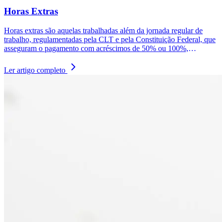
Horas Extras
Horas extras são aquelas trabalhadas além da jornada regular de
trabalho, regulamentadas pela CLT e pela Constituição Federal, que
asseguram o pagamento com acréscimos de 50% ou 100%,
dependendo das circunstâncias. Além de impactar diretamente no
cálculo de férias, 13º salário e descanso semanal remunerado (DSR),
Ler artigo completo
a realização de horas extras requer acordo prévio entre empregado e
empregador. A gestão adequada e o cumprimento das regras
específicas são essenciais para evitar conflitos e garantir os direitos
dos trabalhadores.