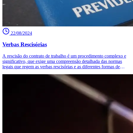
22/08/2024
Verbas Rescisórias
A rescisão do contrato de trabalho é um procedimento complexo e
significativo, que exige uma compreensão detalhada das normas
legais que regem as verbas rescisórias e as diferentes formas de
término do contrato. Este processo envolve o cálculo de valores
devidos ao trabalhador, que variam conforme o tipo de demissão e o
tempo de serviço. A Reforma Trabalhista de 2017 trouxe mudanças
importantes, simplificando procedimentos e estabelecendo prazos
específicos para o pagamento das verbas.