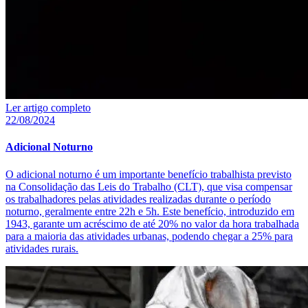
Ler artigo completo
22/08/2024
Adicional Noturno
O adicional noturno é um importante benefício trabalhista previsto
na Consolidação das Leis do Trabalho (CLT), que visa compensar
os trabalhadores pelas atividades realizadas durante o período
noturno, geralmente entre 22h e 5h. Este benefício, introduzido em
1943, garante um acréscimo de até 20% no valor da hora trabalhada
para a maioria das atividades urbanas, podendo chegar a 25% para
atividades rurais.