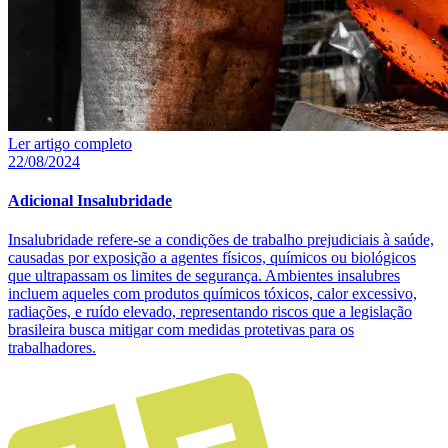
Ler artigo completo
22/08/2024
Adicional Insalubridade
Insalubridade refere-se a condições de trabalho prejudiciais à saúde,
causadas por exposição a agentes físicos, químicos ou biológicos
que ultrapassam os limites de segurança. Ambientes insalubres
incluem aqueles com produtos químicos tóxicos, calor excessivo,
radiações, e ruído elevado, representando riscos que a legislação
brasileira busca mitigar com medidas protetivas para os
trabalhadores.