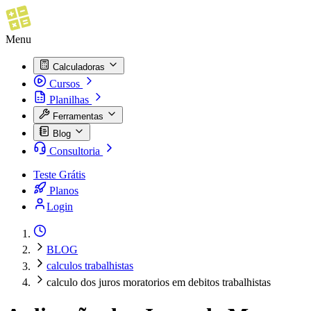
Menu
Calculadoras
Cursos
Planilhas
Ferramentas
Blog
Consultoria
Teste Grátis
Planos
Login
BLOG
calculos trabalhistas
calculo dos juros moratorios em debitos trabalhistas