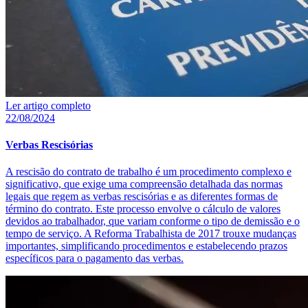
Ler artigo completo
22/08/2024
Verbas Rescisórias
A rescisão do contrato de trabalho é um procedimento complexo e
significativo, que exige uma compreensão detalhada das normas
legais que regem as verbas rescisórias e as diferentes formas de
término do contrato. Este processo envolve o cálculo de valores
devidos ao trabalhador, que variam conforme o tipo de demissão e o
tempo de serviço. A Reforma Trabalhista de 2017 trouxe mudanças
importantes, simplificando procedimentos e estabelecendo prazos
específicos para o pagamento das verbas.