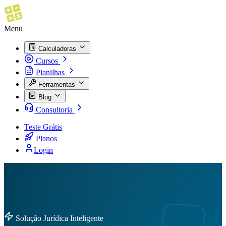
Menu
Calculadoras
Cursos
Planilhas
Ferramentas
Blog
Consultoria
Teste Grátis
Planos
Login
Solução Jurídica Inteligente