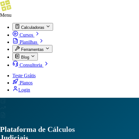
Menu
Calculadoras
Cursos
Planilhas
Ferramentas
Blog
Consultoria
Teste Grátis
Planos
Login
Plataforma de Cálculos
Judiciais