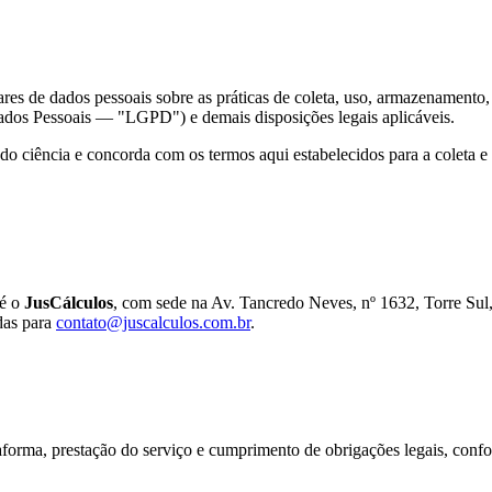
ulares de dados pessoais sobre as práticas de coleta, uso, armazenamen
ados Pessoais — "LGPD") e demais disposições legais aplicáveis.
mado ciência e concorda com os termos aqui estabelecidos para a coleta e
 é o
JusCálculos
, com sede na Av. Tancredo Neves, nº 1632, Torre Sul
das para
contato@juscalculos.com.br
.
forma, prestação do serviço e cumprimento de obrigações legais, confo