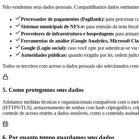
Não vendemos seus dados pessoais. Compartilhamos dados estritamente
Processador de pagamentos (PagBank):
para processar co
Sistemas municipais de NFS-e:
para emissão da nota fiscal
Provedores de infraestrutura e hospedagem:
para armaze
Ferramentas de análise (Google Analytics, Microsoft Clar
Google (Login social):
caso você opte por autenticar-se via
Autoridades públicas:
quando exigido por lei, ordem judici
Todos os terceiros com acesso a dados pessoais são selecionados com b
5. Como protegemos seus dados
Adotamos medidas técnicas e organizacionais compatíveis com o mercad
(HTTPS/TLS), armazenamento de senhas com hash criptográfico, cript
controle de acesso restrito a dados sensíveis, como o conteúdo assinad
6. Por quanto tempo guardamos seus dados