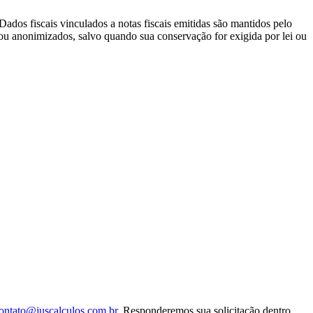
Dados fiscais vinculados a notas fiscais emitidas são mantidos pelo
 ou anonimizados, salvo quando sua conservação for exigida por lei ou
ontato@juscalculos.com.br
. Responderemos sua solicitação dentro