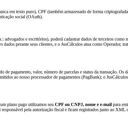
unca em texto puro), CPF (também armazenado de forma criptografada) 
nticação social (OAuth).
(ex.: advogados e escritórios), poderá cadastrar dados de terceiros como
s dados perante seus clientes, e o JusCálculos atua como Operador, tra
o de pagamento, valor, número de parcelas e status da transação. Os da
smitidos ao nosso processador de pagamentos (PagBank); o JusCálculo
ar um plano pago utilizamos seu
CPF ou CNPJ, nome e e-mail
para emi
 responsável pela autorização fiscal e ficam registrados junto ao XML d