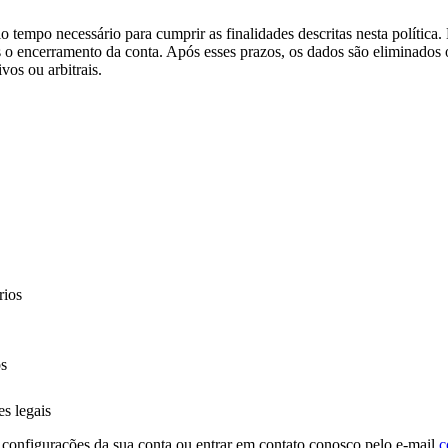
tempo necessário para cumprir as finalidades descritas nesta política. 
ós o encerramento da conta. Após esses prazos, os dados são eliminados
vos ou arbitrais.
rios
os
s legais
s configurações da sua conta ou entrar em contato conosco pelo e-mail
c