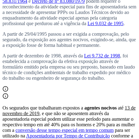
58.831/1964
e
Decreto de nº 83.080/1979
podem requerer o
reconhecimento da atividade especial para fins de aposentadoria sem
a necessidade de apresentar PPPs ou Laudos Técnicos devido ao
enquadramento da atividade especial apenas pela categoria
profissional que perdurou até a vigência da
Lei 9.032 de 1995
.
A partir de
29/04/1995
passou a ser exigida a comprovação, pelo
segurado, da exposição aos agentes nocivos, exigindo-se, ainda, que
a exposição fosse de forma habitual e permanente.
A partir de
dezembro de 1998
, através da
Lei 9.732 de 1998
, foi
estabelecida a comprovação da efetiva exposição através de
formulário emitido pela empresa ou seu preposto, baseado em laudo
técnico de condições ambientais de trabalho expedido por médico
do trabalho ou engenheiro de segurança do trabalho.
Os segurados que trabalharam expostos a
agentes nocivos
até
13 de
novembro de 2019
, e que não se aposentem através da
aposentadoria especial podem utilizar esse período para aumentar o
respectivo tempo em até 40% para os homens e 20% para as mulher
com a
conversão desse tempo especial em tempo comum
para ser
utilizado na
Aposentadoria por Tempo de Contribuição
conforme a