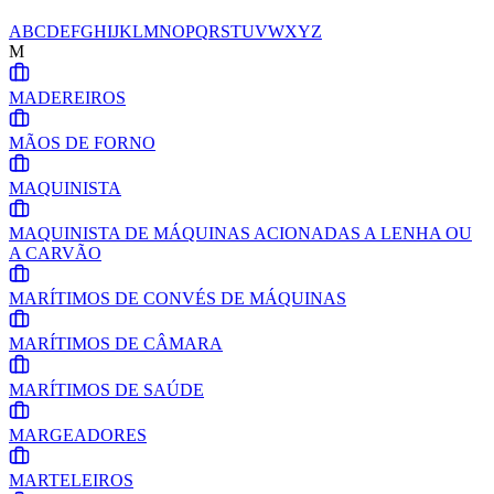
A
B
C
D
E
F
G
H
I
J
K
L
M
N
O
P
Q
R
S
T
U
V
W
X
Y
Z
M
MADEREIROS
MÃOS DE FORNO
MAQUINISTA
MAQUINISTA DE MÁQUINAS ACIONADAS A LENHA OU
A CARVÃO
MARÍTIMOS DE CONVÉS DE MÁQUINAS
MARÍTIMOS DE CÂMARA
MARÍTIMOS DE SAÚDE
MARGEADORES
MARTELEIROS