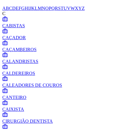
A
B
C
D
E
F
G
H
I
J
K
L
M
N
O
P
Q
R
S
T
U
V
W
X
Y
Z
C
CABISTAS
CAÇADOR
CAÇAMBEIROS
CALANDRISTAS
CALDEREIROS
CALEADORES DE COUROS
CANTEIRO
CAIXISTA
CIRURGIÃO DENTISTA