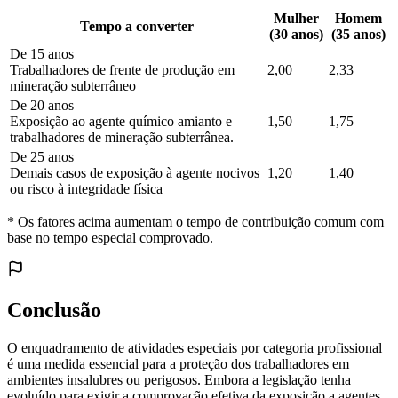
Mulher
Homem
Tempo a converter
(30 anos)
(35 anos)
De 15 anos
Trabalhadores de frente de produção em
2,00
2,33
mineração subterrâneo
De 20 anos
Exposição ao agente químico amianto e
1,50
1,75
trabalhadores de mineração subterrânea.
De 25 anos
Demais casos de exposição à agente nocivos
1,20
1,40
ou risco à integridade física
* Os fatores acima aumentam o tempo de contribuição comum com
base no tempo especial comprovado.
Conclusão
O enquadramento de atividades especiais por categoria profissional
é uma medida essencial para a proteção dos trabalhadores em
ambientes insalubres ou perigosos. Embora a legislação tenha
evoluído para exigir a comprovação efetiva da exposição a agentes