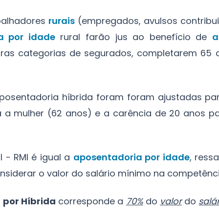
abalhadores
rurais
(empregados, avulsos contribui
a por idade
rural farão jus ao benefício de
a
utras categorias de segurados, completarem 65
aposentadoria híbrida foram foram ajustadas pa
 a mulher (62 anos) e a carência de 20 anos 
l - RMI é igual a
aposentadoria por idade
, ress
siderar o valor do salário mínimo na competênci
 por Híbrida
corresponde a
70%
do
valor
do
salá