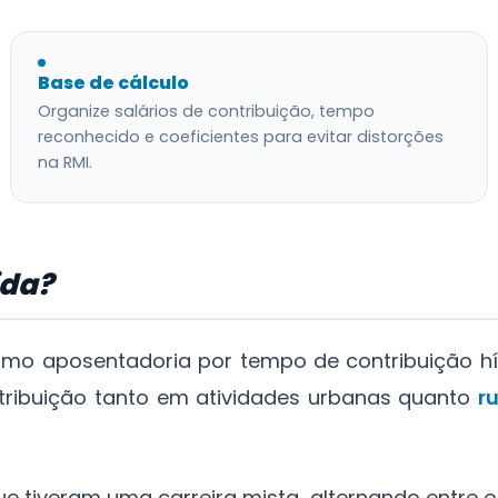
Base de cálculo
Organize salários de contribuição, tempo
reconhecido e coeficientes para evitar distorções
na RMI.
ida?
o aposentadoria por tempo de contribuição híbr
tribuição tanto em atividades urbanas quanto
ru
e tiveram uma carreira mista, alternando entre 