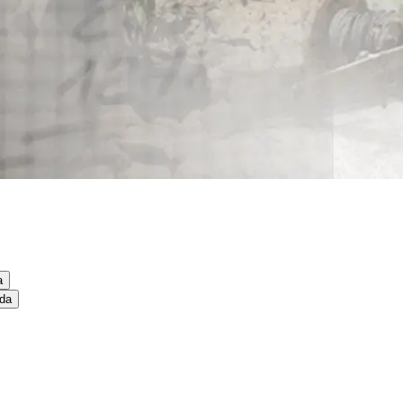
a
ida