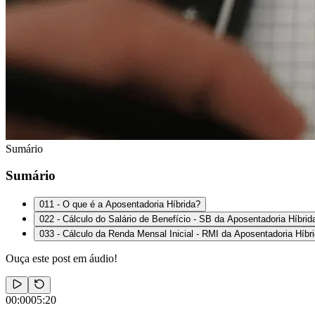
Sumário
Sumário
01
1 - O que é a Aposentadoria Híbrida?
02
2 - Cálculo do Salário de Benefício - SB da Aposentadoria Híbrid
03
3 - Cálculo da Renda Mensal Inicial - RMI da Aposentadoria Híbr
Ouça este post em áudio!
00:00
05:20